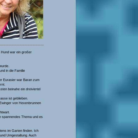
 Hund war ein großer
wurde.
nd in die Familie
ter Eurasier war Baran zum
rnt.
ten beinahe ein dreiviertel
asse ist geblieben.
en Zwinger von Hexenbrunnen
htwart.
eine spannendes Thema und es
tens im Garten finden. Ich
g und Umgestaltung. Auch