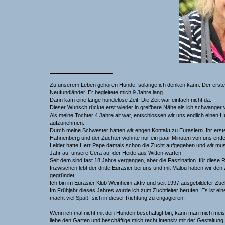
Zu unserem Leben gehören Hunde, solange ich denken kann. Der erste
Neufundländer. Er begleitete mich 9 Jahre lang.
Dann kam eine lange hundelose Zeit. Die Zeit war einfach nicht da.
Dieser Wunsch rückte erst wieder in greifbare Nähe als ich schwanger 
Als meine Tochter 4 Jahre alt war, entschlossen wir uns endlich einen Hu
aufzunehmen.
Durch meine Schwester hatten wir engen Kontakt zu Eurasiern. Ihr ers
Hahnenberg und der Züchter wohnte nur ein paar Minuten von uns entfe
Leider hatte Herr Pape damals schon die Zucht aufgegeben und wir muss
Jahr auf unsere Cera auf der Heide aus Witten warten.
Seit dem sind fast 18 Jahre vergangen, aber die Faszination für diese R
Inzwischen lebt der dritte Eurasier bei uns und mit Malou haben wir d
gegründet.
Ich bin im Eurasier Klub Weinheim aktiv und seit 1997 ausgebildeter Zuc
Im Frühjahr dieses Jahres wurde ich zum Zuchtleiter berufen. Es ist 
macht viel Spaß sich in dieser Richtung zu engagieren.
Wenn ich mal nicht mit den Hunden beschäftigt bin, kann man mich meis
liebe den Garten und beschäftige mich recht intensiv mit der Gestaltun