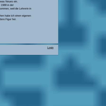
etwas Neues ein.
 1988 in der
ommen, weil die Lehrerin in
chen habe ich einen eigenen
dere Figur her.
Login