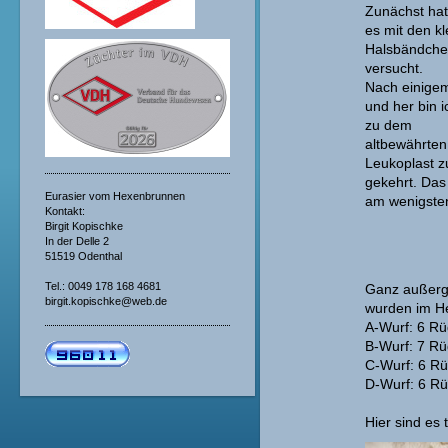
Zunächst hat
es mit den k
Halsbändch
versucht.
Nach einigem
und her bin i
zu dem
altbewährten
Leukoplast z
gekehrt. Das 
Eurasier vom Hexenbrunnen
am wenigste
Kontakt:
Birgit Kopischke
In der Delle 2
51519 Odenthal
Tel.: 0049 178 168 4681
Ganz außerge
birgit.kopischke@web.de
wurden im H
A-Wurf: 6 R
B-Wurf: 7 R
C-Wurf: 6 R
D-Wurf: 6 R
Hier sind es