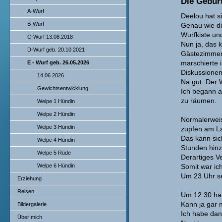
Die Gebur
A-Wurf
Deelou hat s
B-Wurf
Genau wie di
Wurfkiste un
C-Wurf 13.08.2018
Nun ja, das k
D-Wurf geb. 20.10.2021
Gästezimmer 
E - Wurf geb. 26.05.2026
marschierte i
Diskussionen,
14.06.2026
Na gut. Der 
Gewichtsentwicklung
Ich begann a
zu räumen.
Welpe 1 Hündin
Welpe 2 Hündin
Normalerweis
Welpe 3 Hündin
zupfen am La
Das kann sic
Welpe 4 Hündin
Stunden hinz
Welpe 5 Rüde
Derartiges Ve
Welpe 6 Hündin
Somit war ich
Um 23 Uhr se
Erziehung
Reisen
Um 12:30 hat
Kann ja gar n
Bildergalerie
Ich habe dan
Über mich