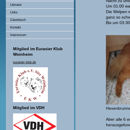
Nacht zu uns 
Literatur
Um 01:00 war
Die Welpen w
Links
ganz so schw
Gästebuch
Bis um 03:30
Kontakt
Impressum
Mitglied im Eurasier Klub
Weinheim
eurasier-klub.de
Mitglied im VDH
Hexenbrunnen
Aber alle 6 w
herausgefund