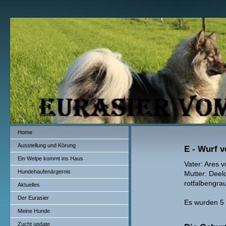
Home
Ausstellung und Körung
E - Wurf 
Ein Welpe kommt ins Haus
Vater: Ares
Hundehaufenärgernis
Mutter: D
rotfalbengra
Aktuelles
Der Eurasier
Es wurden 5
Meine Hunde
Zucht update