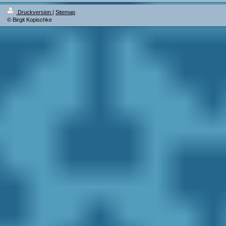
Druckversion
|
Sitemap
© Birgit Kopischke