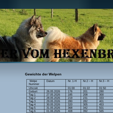
Gewichte der Welpen
Welpe
Datum
Nr. 1-H
Nr.2 – H
Nr.3 – H
Nummer
Uhrzeit
01:00
01:22
01:50
Geburt
26.05.2026
176
201
280
Tag 1
27.05.2026
185
208
300
Tag 2
28.05.2026
219
231
333
Tag 3
29.05.2026
280
282
401
Tag 4
30.05.2026
320
305
453
Tag 5
31.05.2026
368
342
501
Tag 6
01.06.2026
408
392
565