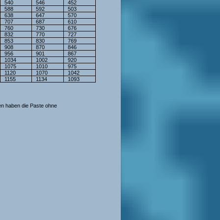
540
546
452
588
592
503
638
647
570
707
687
610
760
730
676
832
770
727
853
830
769
908
870
846
956
901
867
1034
1002
920
1075
1010
975
1120
1070
1042
1155
1134
1093
en haben die Paste ohne