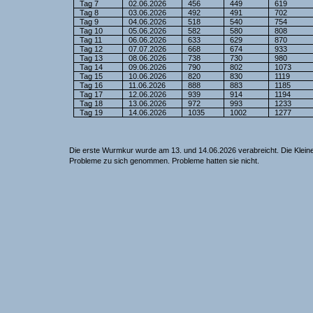
Tag 7
02.06.2026
456
449
619
Tag 8
03.06.2026
492
491
702
Tag 9
04.06.2026
518
540
754
Tag 10
05.06.2026
582
580
808
Tag 11
06.06.2026
633
629
870
Tag 12
07.07.2026
668
674
933
Tag 13
08.06.2026
738
730
980
Tag 14
09.06.2026
790
802
1073
Tag 15
10.06.2026
820
830
1119
Tag 16
11.06.2026
888
883
1185
Tag 17
12.06.2026
939
914
1194
Tag 18
13.06.2026
972
993
1233
Tag 19
14.06.2026
1035
1002
1277
Die erste Wurmkur wurde am 13. und 14.06.2026 verabreicht. Die Klein
Probleme zu sich genommen. Probleme hatten sie nicht.