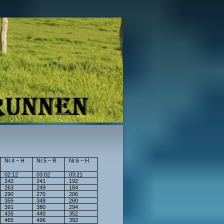
Nr.4 – H
Nr.5 – R
Nr.6 – H
02:12
03:02
03:21
242
241
192
263
249
184
290
270
206
355
348
260
391
380
294
435
440
352
465
496
392