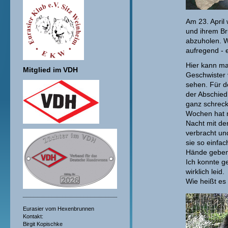
Am 23. April
und ihrem Br
abzuholen. W
aufregend - 
Hier kann ma
Mitglied im VDH
Geschwister 
sehen. Für d
der Abschie
ganz schreck
Wochen hat 
Nacht mit de
verbracht un
sie so einfac
Hände geben
Ich konnte g
wirklich leid.
Wie heißt es
Eurasier vom Hexenbrunnen
Kontakt:
Birgit Kopischke