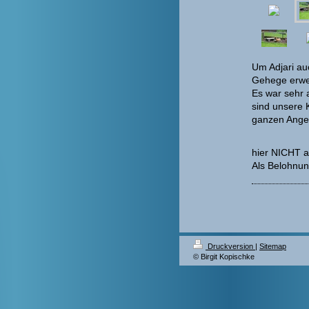
Um Adjari au
Gehege erwe
Es war sehr 
sind unsere 
ganzen Angel
hier NICHT a
Als Belohnun
Druckversion
|
Sitemap
© Birgit Kopischke