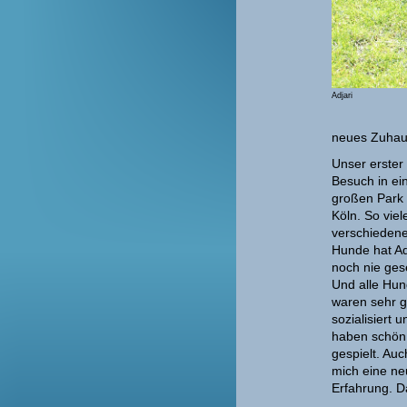
Adjari
neues Zuhaus
Unser erster
Besuch in e
großen Park 
Köln. So viel
verschieden
Hunde hat Ad
noch nie ges
Und alle Hu
waren sehr g
sozialisiert u
haben schön
gespielt. Auc
mich eine n
Erfahrung. D