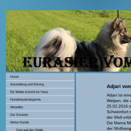
Home
Ausstellung und Körung
Adjari vom
Ein Welpe kommt ins Haus
Adjari ist ei
Hundehaufenärgernis
Welpen, die
25.02.2016 i
Aktuelles
Schweinfurt 
Der Eurasier
der Welt erbl
Meine Hunde
Die Mama Mi
der Wolfsang
Cera auf der Heide