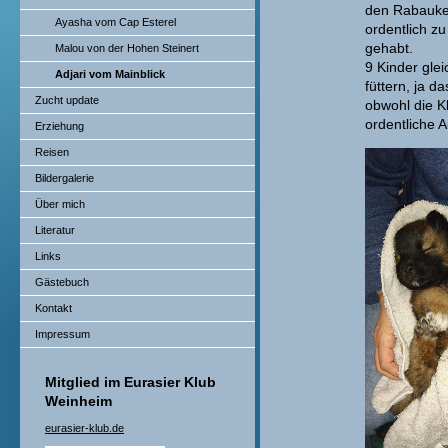
den Rabauk
Ayasha vom Cap Esterel
ordentlich zu
gehabt.
Malou von der Hohen Steinert
9 Kinder glei
Adjari vom Mainblick
füttern, ja das
Zucht update
obwohl die Kl
ordentliche 
Erziehung
Reisen
Bildergalerie
Über mich
Literatur
Links
Gästebuch
Kontakt
Impressum
Mitglied im Eurasier Klub
Weinheim
eurasier-klub.de