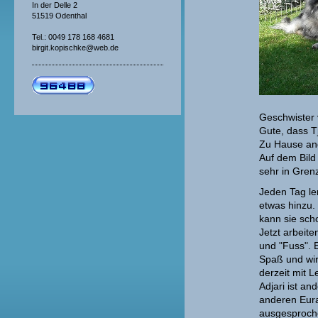
In der Delle 2
51519 Odenthal
Tel.: 0049 178 168 4681
birgit.kopischke@web.de
Geschwister 
Gute, dass Tj
Zu Hause an
Auf dem Bild
sehr in Grenz
Jeden Tag ler
etwas hinzu.
kann sie scho
Jetzt arbeite
und "Fuss". 
Spaß und wir
derzeit mit 
Adjari ist an
anderen Euras
ausgesproch