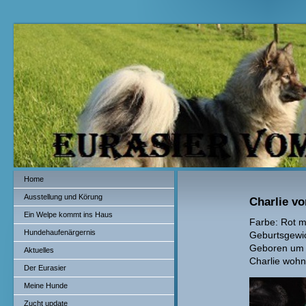
Home
Ausstellung und Körung
Charlie v
Ein Welpe kommt ins Haus
Farbe: Rot m
Hundehaufenärgernis
Geburtsgewic
Geboren um 
Aktuelles
Charlie wohnt
Der Eurasier
Meine Hunde
Zucht update