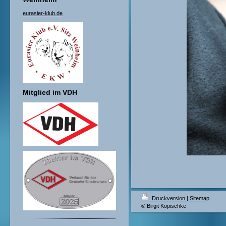
eurasier-klub.de
Mitglied im VDH
Druckversion
|
Sitemap
© Birgit Kopischke