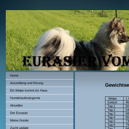
Home
Ausstellung und Körung
Gewichtse
Ein Welpe kommt ins Haus
Hundehaufenärgernis
Welpe
1 
Geburt
4
Aktuelles
Tag 1
5
Tag 2
5
Der Eurasier
Tag 3
5
Tag 4
6
Meine Hunde
Tag 5
7
Tag 6
7
Zucht update
Tag 7
8