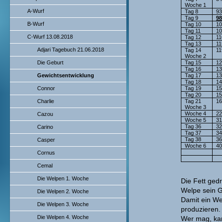
Woche 1
A-Wurf
Tag 8
9
Tag 9
9
B-Wurf
Tag 10
1
Tag 11
1
C-Wurf 13.08.2018
Tag 12
11
Tag 13
11
Adjari Tagebuch 21.06.2018
Tag 14
11
Woche 2
Die Geburt
Tag 15
1
Tag 16
1
Gewichtsentwicklung
Tag 17
1
Tag 18
1
Connor
Tag 19
1
Tag 20
1
Charlie
Tag 21
1
Woche 3
Woche 4
2
Cazou
Woche 5
31
Tag 36
3
Carino
Tag 37
3
Tag 38
3
Casper
Woche 6
4
Cornus
Cemal
Die Welpen 1. Woche
Die Fett ged
Welpe sein G
Die Welpen 2. Woche
Damit ein We
Die Welpen 3. Woche
produzieren.
Die Welpen 4. Woche
Wer mag, kan